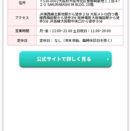
〒530-0002大阪府大阪市北区曾根崎新地１丁目４?
住所
２０ SAKURABASHI IM BLDG. 10階
JR東西線北新地駅から徒歩２分 大阪メトロ四つ橋
アクセス
線西梅田駅から徒歩3分 阪神電鉄大阪梅田駅から徒
歩5分 JR各線大阪駅中央口から徒歩８分
営業時間
月~金：12:00~21:00 土日祝日：11:00~20:00
定休日
定休日： なし（年末年始、臨時休診日を除く）
公式サイトで詳しく見る