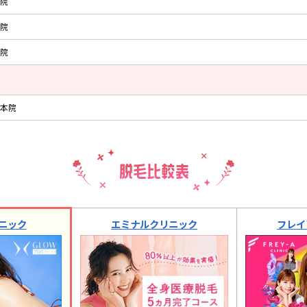
院
院
院
本院
ニック
エミナルクリニック
フレイ