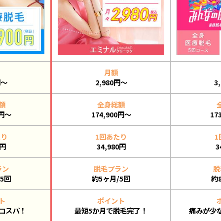
月額
円～
2,980円～
3
額
全身総額
0円～
174,900円～
17
たり
1回あたり
1
0円
34,980円
3
ラン
脱毛プラン
脱
5回
約5ヶ月/5回
約
ト
ポイント
コスパ！
最短5か月で脱毛完了！
痛みが少