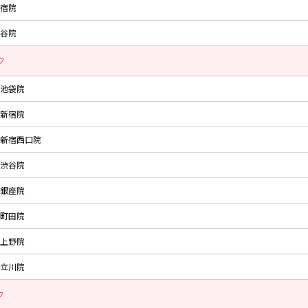
宿院
谷院
ク
池袋院
新宿院
新宿西口院
渋谷院
銀座院
町田院
上野院
立川院
ク