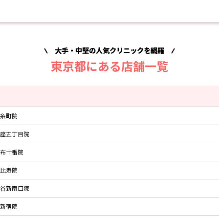
大手・中堅の人気クリニックを網羅
東京都にある店舗一覧
糸町院
座五丁目院
布十番院
比寿院
谷新南口院
新宿院