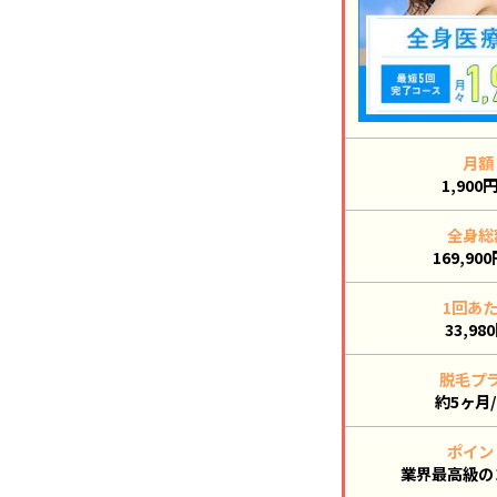
月額
1,900
全身総
169,90
1回あ
33,98
脱毛プ
約5ヶ月/
ポイン
業界最高級の