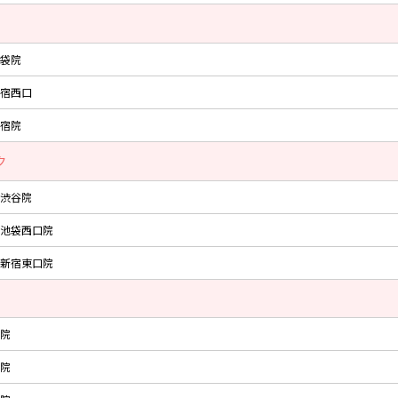
袋院
宿西口
宿院
ク
渋谷院
池袋西口院
新宿東口院
院
院