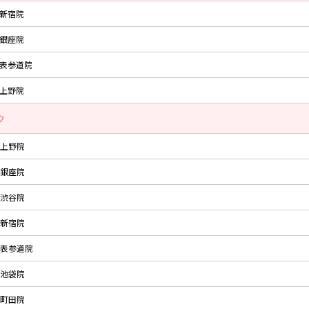
新宿院
銀座院
表参道院
上野院
ク
上野院
銀座院
渋谷院
新宿院
表参道院
池袋院
町田院