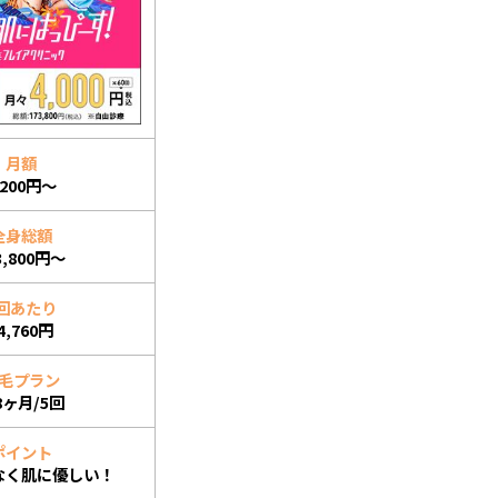
月額
,200円～
全身総額
3,800円～
回あたり
4,760円
毛プラン
8ヶ月/5回
ポイント
なく肌に優しい！