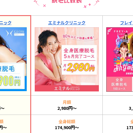
ニック
エミナルクリニック
フレイ
月額
円～
2,980円～
3
額
全身総額
0円～
174,900円～
17