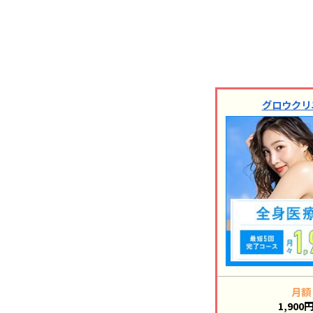
グロウクリ
月額
1,900