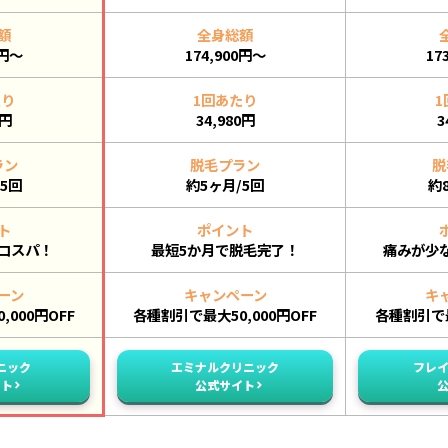
額
全身総額
0円～
174,900円～
17
たり
1回あたり
1
0円
34,980円
3
ラン
脱毛プラン
脱
5回
約5ヶ月/5回
約
ト
ポイント
コスパ！
最短5か月で脱毛完了！
痛みが少
ーン
キャンペーン
キ
000円OFF
各種割引で最大50,000円OFF
各種割引で最
ニック
エミナルクリニック
フレ
イト
公式サイト