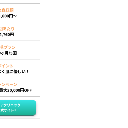
全身総額
3,800円～
回あたり
4,760円
毛プラン
8ヶ月/5回
ポイント
なく肌に優しい！
ャンペーン
大30,000円OFF
イアクリニック
公式サイト